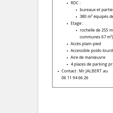
RDC :
bureaux et parti
380 m² é
quipés de
Etage :
rochelle de 255 m
communes 67 m²
Accès plain-pied
Accessible poids-lourd
Aire de manœuvre
4 places de parking pr
Contact : Mr JALBERT au
06 11 94 66 26