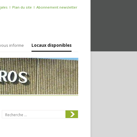
gales
l
Plan du site
l
Abonnement newsletter
Skip to content
vous informe
Locaux disponibles
Search