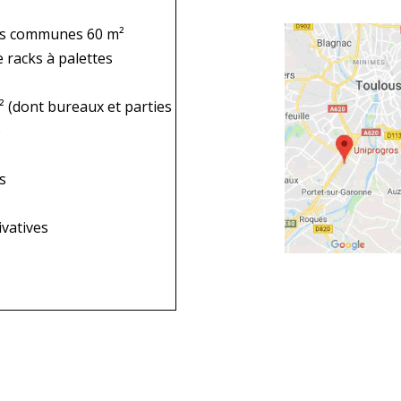
es communes 60 m²
 racks à palettes
² (dont bureaux et parties
)
s
ivatives