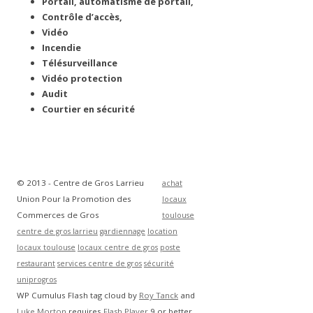
Portail, automatisme de portail,
Contrôle d’accès,
Vidéo
Incendie
Télésurveillance
Vidéo protection
Audit
Courtier en sécurité
© 2013 - Centre de Gros Larrieu
achat
Union Pour la Promotion des
locaux
Commerces de Gros
toulouse
centre de gros larrieu
gardiennage
location
locaux toulouse
locaux centre de gros
poste
restaurant
services centre de gros
sécurité
uniprogros
WP Cumulus Flash tag cloud by
Roy Tanck
and
Luke Morton
requires
Flash Player
9 or better.