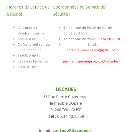
Horaires du Service de
Coordonnées du Service de
Sécurité
:
Sécurit
é
:
Du Lundi au
Téléphone du Poste de Garde :
Vendredi soir de :
05.62.20.18.57
18H30 A 6H30
Téléphone Portable :
07.64.80.58.20
Du Vendredi soir au
Email :
Lundi matin de :
securite.uniprogros@gmail.com
18H30 A 6H30
Les Jours Fériés de :
gardiennage.uniprogros@decades.fr
6H30 A 18H30
DECADES
61 Rue Pierre Cazeneuve
Immeuble L’Opale
31200 TOULOUSE
Tel : 05.34.40.13.59
E-mail :
contact@decades.fr